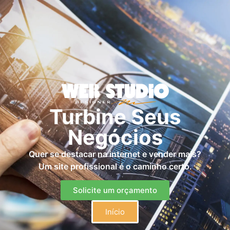
Turbine Seus
Negócios
Quer se destacar na internet e vender mais?
Um site profissional é o caminho certo.
Solicite um orçamento
Início