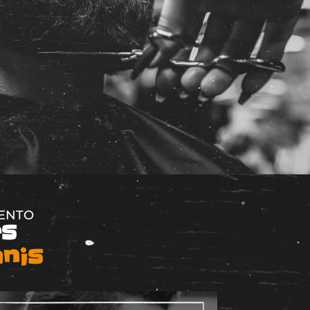
MENTO
es
nis