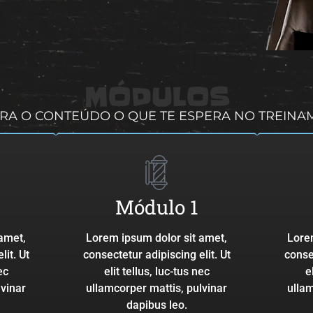
MÓDULOS
RA O CONTEÚDO O QUE TE ESPERA NO TREIN
Módulo 1
amet,
Lorem ipsum dolor sit amet,
Lore
lit. Ut
consectetur adipiscing elit. Ut
consec
ec
elit tellus, luc-tus nec
e
lvinar
ullamcorper mattis, pulvinar
ullam
dapibus leo.