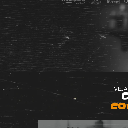
VEJA
C
co