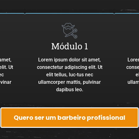
Módulo 1
amet,
Lorem ipsum dolor sit amet,
Lore
lit. Ut
consectetur adipiscing elit. Ut
consec
ec
elit tellus, luc-tus nec
e
lvinar
ullamcorper mattis, pulvinar
ullam
dapibus leo.
Quero ser um barbeiro profissional