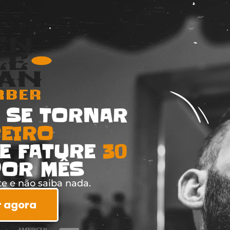
 SE TORNAR
EIRO
E FATURE
30
OR MÊS
e e não saiba nada.
 agora