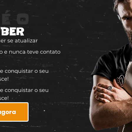
É O
RBER
er se atualizar
 e nunca teve contato
 e conquistar o seu
sce!
 e conquistar o seu
sce!
agora