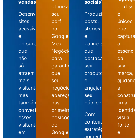
vendas?
sociais?
otimizamos
profissio
Desenvolvemos
seu
Produzimos
e
sites
perfil
posts,
únicos
acessíveis
no
stories
que
e
Google
e
captura
personalizados
Meu
banners
a
que
Negócio
que
essência
não
para
destacam
da
só
garantir
seu
sua
atraem
que
produto
marca,
mais
seu
e
ajudand
visitantes,
negócio
engajam
a
mas
apareça
seu
construir
também
nas
público.
uma
convertem
primeiras
identida
Com
esses
posições
visual
conteúdo
visitantes
do
forte
estratégico,
em
Google
e
aumentamos