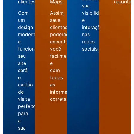
clientes.
Maps.
reconhec
sua
Com
Assim,
visibilidade
um
seus
e
design
clientes
interação
moderno
poderão
nas
e
encontrar
redes
funcional,
você
sociais.
seu
facilmente
site
e
será
com
o
todas
cartão
as
de
informações
visita
corretas.
perfeito
para
a
sua