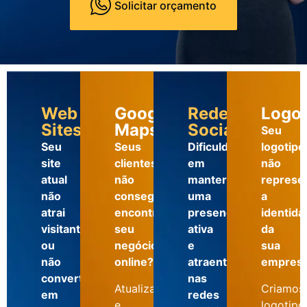
Solicitar orçamento
Web
Google
Redes
Logot
Sites
Maps
Sociais
Seu
Seu
Seus
Dificuldade
logotipo
site
clientes
em
não
atual
não
manter
represe
não
conseguem
uma
a
atrai
encontrar
presença
identida
visitantes
seu
ativa
da
ou
negócio
e
sua
não
online?
atraente
empres
converte
nas
Atualizamos
Criamos
em
redes
e
logotipo