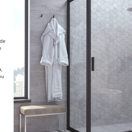
ade
e
a,
ou